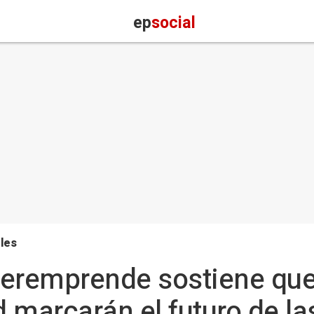
ep
social
les
eremprende sostiene que 
d marcarán el futuro de l