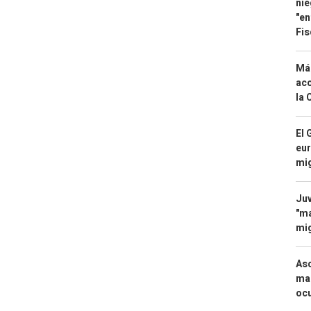
nie
"en
Fis
Má
aco
la 
El 
eur
mi
Juv
"ma
mig
Asc
mac
ocu