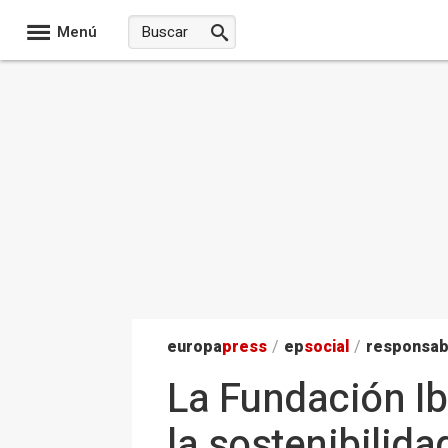
Menú
europa
press
/
ep
social
/
responsab
La Fundación Ib
la sostenibilida