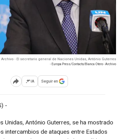
Archivo - El secretario general de Naciones Unidas, António Guterres
- Europa Press/Contacto/Bianca Otero - Archivo
IA
Seguir en
Abrir opciones para compartir
) -
es Unidas, António Guterres, se ha mostrado
os intercambios de ataques entre Estados