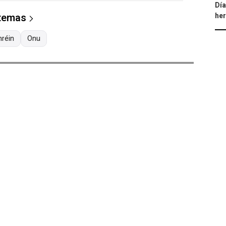
Día
he
 temas
hréin
Onu