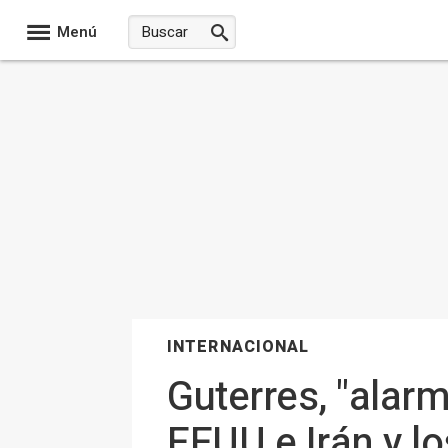
Menú
INTERNACIONAL
Guterres, "alarm
EEUU e Irán y l