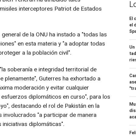
L
misiles interceptores Patriot de Estados
El 
el 
Spa
o general de la ONU ha instado a "todas las
iones" en esta materia y "a adoptar todas
Un 
oteger a la población civil".
tad
ri
a soberanía e integridad territorial de
Can
e plenamente", Guterres ha exhortado a
ase
áxima moderación y evitar cualquier
"tr
esfuerzos diplomáticos en curso", para los
Mue
o", destacando el rol de Pakistán en la
dis
s involucrados "a participar de manera
aca
 iniciativas diplomáticas".
Fel