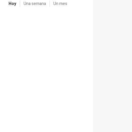
Hoy
Una semana
Un mes