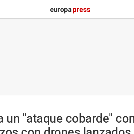
europa
press
 un "ataque cobarde" con
izos con drones lanzados