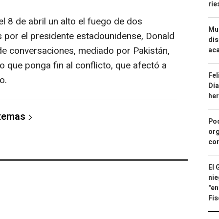
ri
l 8 de abril un alto el fuego de dos
Mue
 por el presidente estadounidense, Donald
dis
de conversaciones, mediado por Pakistán,
aca
o que ponga fin al conflicto, que afectó a
Fel
o.
Día
he
 temas
Pod
org
con
El 
nie
"en
Fis