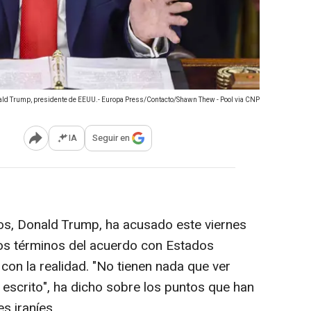
ld Trump, presidente de EEUU.- Europa Press/Contacto/Shawn Thew - Pool via CNP
IA
Seguir en
Abrir opciones para compartir
s, Donald Trump, ha acusado este viernes
 los términos del acuerdo con Estados
on la realidad. "No tienen nada que ver
escrito", ha dicho sobre los puntos que han
s iraníes.