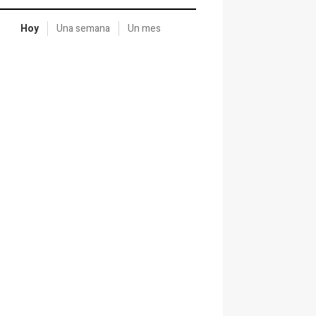
Hoy
Una semana
Un mes