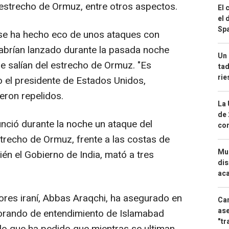
 estrecho de Ormuz, entre otros aspectos.
El 
el 
Spa
se ha hecho eco de unos ataques con
habrían lanzado durante la pasada noche
Un 
e salían del estrecho de Ormuz. "Es
tad
ri
o el presidente de Estados Unidos,
eron repelidos.
La 
de 
ió durante la noche un ataque del
com
strecho de Ormuz, frente a las costas de
Mue
n el Gobierno de India, mató a tres
dis
aca
ores iraní, Abbas Araqchi, ha asegurado en
Can
ase
orando de entendimiento de Islamabad
"tr
 lo que ha pedido que mientras se ultiman