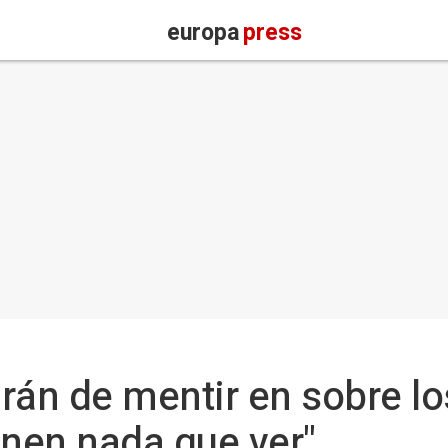
europa
press
rán de mentir en sobre lo
enen nada que ver"