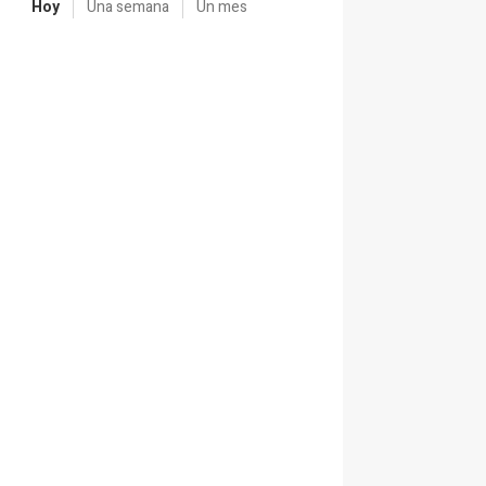
Hoy
Una semana
Un mes