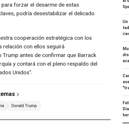
el 
o para forzar el desarme de estas
Spa
aves, podría desestabilizar el delicado
Un 
tad
ri
stra cooperación estratégica con los
a relación con ellos seguirá
Mue
do Trump antes de confirmar que Barrack
dis
aca
quía y contará con el pleno respaldo del
ados Unidos".
Can
ase
"tr
 temas
Fel
ria
Donald Trump
Día
he