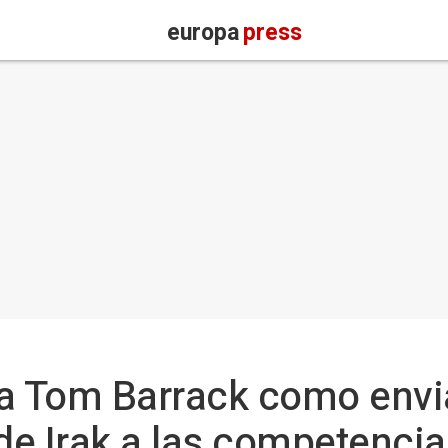
europa
press
 a Tom Barrack como envi
ade Irak a las competencia