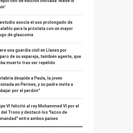
deportivo de edición limitada 'Made in
in'
estudio asocia el uso prolongado de
alafilo para la próstata con un mayor
esgo de glaucoma
re una guardia civil en Llanes por
paro de su expareja, también agente, que
ba muerto tras ser repelido
tabria despide a Paula, la joven
sinada en Perines, y su padre invita a
abajar por el perdón"
ipe VI felicitó al rey Mohammed VI por el
 del Trono y destacó los "lazos de
rmandad" entre ambos países