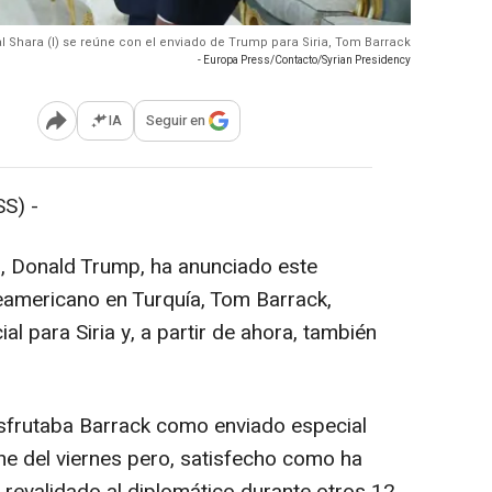
 Shara (I) se reúne con el enviado de Trump para Siria, Tom Barrack
- Europa Press/Contacto/Syrian Presidency
IA
Seguir en
Abrir opciones para compartir
S) -
s, Donald Trump, ha anunciado este
americano en Turquía, Tom Barrack,
l para Siria y, a partir de ahora, también
isfrutaba Barrack como enviado especial
he del viernes pero, satisfecho como ha