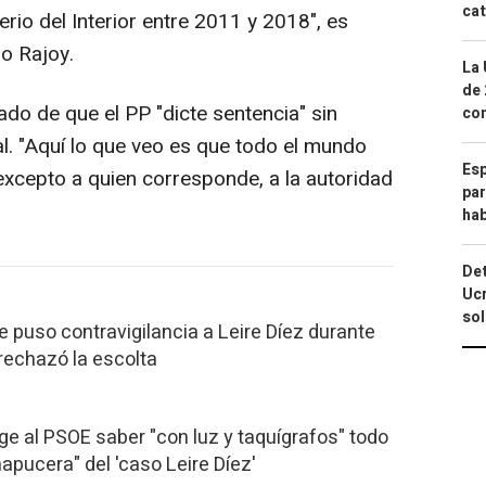
cat
erio del Interior entre 2011 y 2018", es
o Rajoy.
La 
de 
do de que el PP "dicte sentencia" sin
com
al. "Aquí lo que veo es que todo el mundo
Esp
excepto a quien corresponde, a la autoridad
par
hab
Det
Ucr
so
ue puso contravigilancia a Leire Díez durante
rechazó la escolta
ge al PSOE saber "con luz y taquígrafos" todo
apucera" del 'caso Leire Díez'