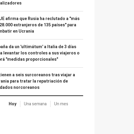
alizadores
UE afirma que Rusia ha reclutado a "más
28.000 extranjeros de 135 países" para
batir en Ucrania
aña da un 'ultimátum' a Italia de 3 días
a levantar los controles a sus viajeros o
rá "medidas proporcionales"
ienen a seis surcoreanos tras viajar a
ania para tratar la repatriación de
ldados norcoreanos
Hoy
Una semana
Un mes