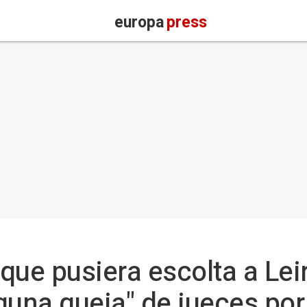
europa
press
que pusiera escolta a Leir
guna queja" de jueces por