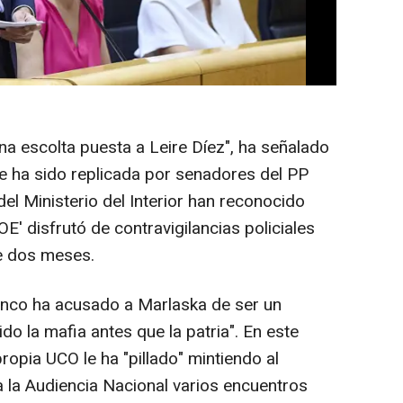
nvestigaciones desarrolladas por la Unidad
ardia Civil, ya que ahora se garantiza que
nquilamente y bajo los principios de
na escolta puesta a Leire Díez", ha señalado
e ha sido replicada por senadores del PP
del Ministerio del Interior han reconocido
E' disfrutó de contravigilancias policiales
e dos meses.
nco ha acusado a Marlaska de ser un
ido la mafia antes que la patria". En este
ropia UCO le ha "pillado" mintiendo al
a la Audiencia Nacional varios encuentros