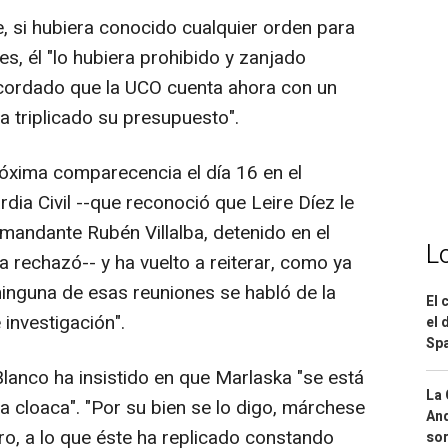
e, si hubiera conocido cualquier orden para
les, él "lo hubiera prohibido y zanjado
cordado que la UCO cuenta ahora con un
 triplicado su presupuesto".
próxima comparecencia el día 16 en el
rdia Civil --que reconoció que Leire Díez le
mandante Rubén Villalba, detenido en el
L
la rechazó-- y ha vuelto a reiterar, como ya
ninguna de esas reuniones se habló de la
El 
investigación".
el 
Spa
lanco ha insistido en que Marlaska "se está
La 
la cloaca". "Por su bien se lo digo, márchese
And
tro, a lo que éste ha replicado constando
sor