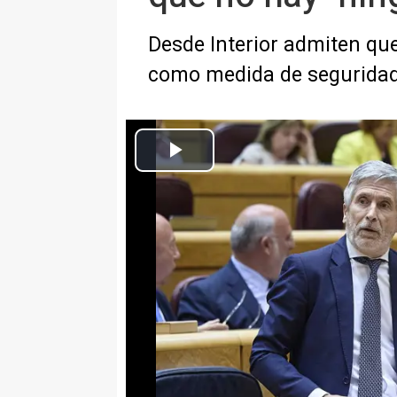
Desde Interior admiten que
como medida de segurida
Fernando Grande-Marlaska, Ministro del Interior, durante una s
Europa Press Nacional
Actualizado: martes, 9 junio 2026 23:19
MADRID, 9 Jun. (EUROPA PRESS
El ministro del Interior, Ferna
en el Senado que pusiera escolta
acusada de maniobrar contra cau
Además, ha subrayado que no ha