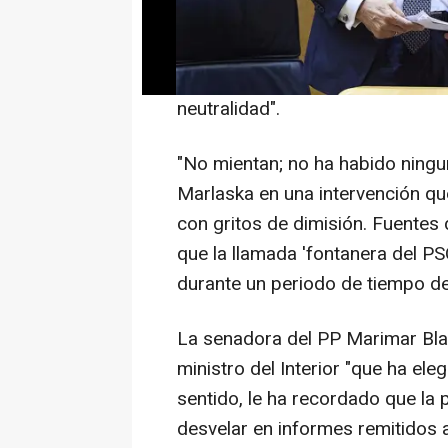
intromisiones políticas en las i
Central Operativa (UCO) de la Gu
"todas las unidades trabajen tra
neutralidad".
"No mientan; no ha habido ningu
Marlaska en una intervención qu
con gritos de dimisión. Fuentes 
que la llamada 'fontanera del PSO
durante un periodo de tiempo d
La senadora del PP Marimar Bla
ministro del Interior "que ha eleg
sentido, le ha recordado que la p
desvelar en informes remitidos 