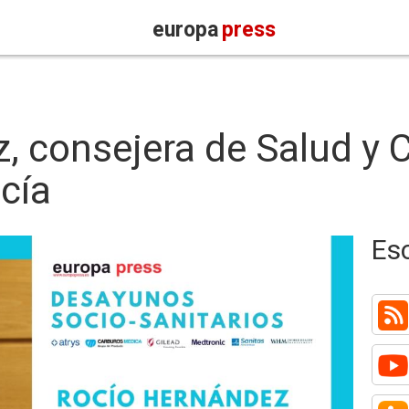
europa
press
, consejera de Salud y
cía
Es