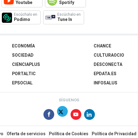
Youtube
Spotify
Escúchalo en
Escúchalo en
Podimo
Tune In
ECONOMÍA
CHANCE
SOCIEDAD
CULTURAOCIO
CIENCIAPLUS
DESCONECTA
PORTALTIC
EPDATA.ES
EPSOCIAL
INFOSALUS
SÍGUENOS
vo
Oferta de servicios
Política de Cookies
Política de Privacidad