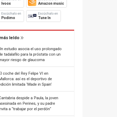
Ivoox
Amazon music
Escúchalo en
Escúchalo en
Podimo
Tune In
más leído
Un estudio asocia el uso prolongado
de tadalafilo para la próstata con un
mayor riesgo de glaucoma
El coche del Rey Felipe VI en
Mallorca: así es el deportivo de
edición limitada 'Made in Spain'
Cantabria despide a Paula, la joven
asesinada en Perines, y su padre
invita a "trabajar por el perdón"