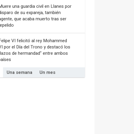
Muere una guardia civil en Llanes por
disparo de su expareja, también
agente, que acaba muerto tras ser
repelido
Felipe VI felicitó al rey Mohammed
VI por el Día del Trono y destacó los
"lazos de hermandad" entre ambos
países
Una semana
Un mes