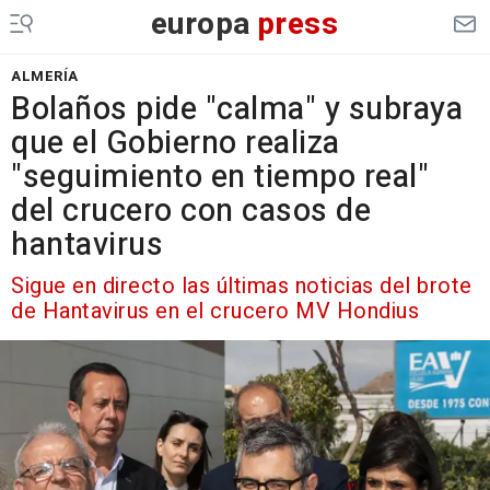
europa
press
ALMERÍA
Bolaños pide "calma" y subraya
que el Gobierno realiza
"seguimiento en tiempo real"
del crucero con casos de
hantavirus
Sigue en directo las últimas noticias del brote
de Hantavirus en el crucero MV Hondius