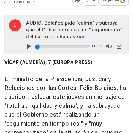
IA
Seguir en
Actualizado: 13:12
Abrir opciones para comp
AUDIO: Bolaños pide "calma" y subraya
que el Gobierno realiza un "seguimiento"
del barco con hantavirus
00:00
Play
Mute
Down
VÍCAR (ALMERÍA), 7 (EUROPA PRESS)
El ministro de la Presidencia, Justicia y
Relaciones con las Cortes, Félix Bolaños, ha
querido trasladar este jueves un mensaje de
"total tranquilidad y calma", y ha subrayado
que el Gobierno está realizando un
"seguimiento en tiempo real" y "muy
pormenorizado" de la situación del crucero