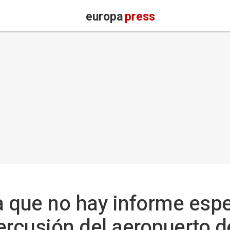
europa
press
 que no hay informe espe
ercusión del aeropuerto de