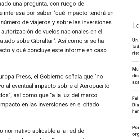
nado una pregunta, con ruego de
se interesa por saber "qué impacto tendrá en
 número de viajeros y sobre las inversiones
L
 autorización de vuelos nacionales en el
ratado sobe Gibraltar". Así como si se ha
Un 
tad
ecto y qué concluye este informe en caso
ri
Mue
uropa Press, el Gobierno señala que "no
dis
aca
vo al eventual impacto sobre el Aeropuerto
dos", así como que "a la luz del marco
Fel
impacto en las inversiones en el citado
Día
he
Pod
 normativo aplicable a la red de
org