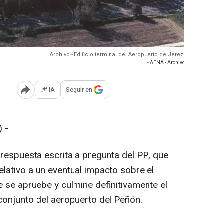
Archivo - Edificio terminal del Aeropuerto de Jerez.
- AENA - Archivo
IA
Seguir en
Abrir opciones para compartir
 -
 respuesta escrita a pregunta del PP, que
elativo a un eventual impacto sobre el
 se apruebe y culmine definitivamente el
 conjunto del aeropuerto del Peñón.