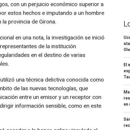
gos, con un perjuicio económico superior a
o por estos hechos e imputando a un hombre
la provincia de Girona.
L
ional en una nota, la investigación se inició
Ucr
ata
representantes de la institución
Ole
egularidades en el destino de varias
les.
El 
esp
Ta
 utilizó una técnica delictiva conocida como
ámbito de las nuevas tecnologías, que
Mar
nicación entre un emisor y un receptor con
res
en 
redirigir información sensible, como en este
Sán
rec