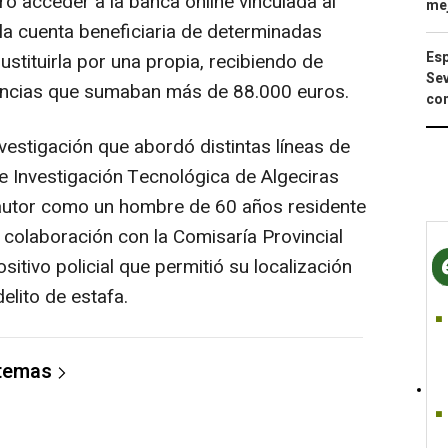
ró acceder a la banca online vinculada al
mej
 la cuenta beneficiaria de determinadas
Esp
ustituirla por una propia, recibiendo de
Sev
encias que sumaban más de 88.000 euros.
con
vestigación que abordó distintas líneas de
de Investigación Tecnológica de Algeciras
o autor como un hombre de 60 años residente
n colaboración con la Comisaría Provincial
sitivo policial que permitió su localización
elito de estafa.
 temas