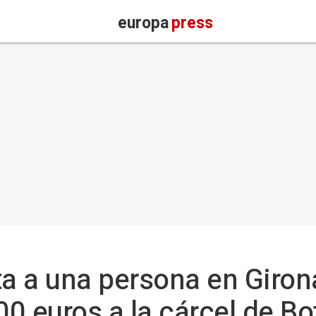
europa
press
ta a una persona en Girona
0 euros a la cárcel de B