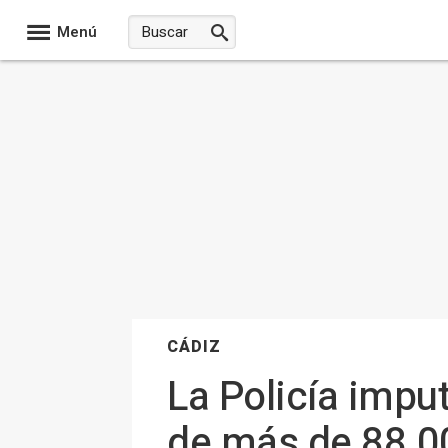
Menú
CÁDIZ
La Policía impu
de más de 88.00