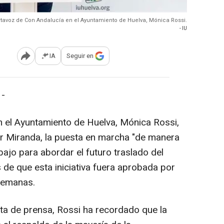
rtavoz de Con Andalucía en el Ayuntamiento de Huelva, Mónica Rossi.
- IU
IA
Seguir en
Abrir opciones para compartir
 -
 el Ayuntamiento de Huelva, Mónica Rossi,
lar Miranda, la puesta en marcha "de manera
bajo para abordar el futuro traslado del
s de que esta iniciativa fuera aprobada por
 semanas.
ota de prensa, Rossi ha recordado que la