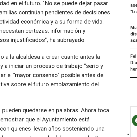
vidad en el futuro. "No se puede dejar pasar
ase
amilias continúan pendientes de decisiones
"tr
ctividad económica y a su forma de vida.
Mue
necesitan certezas, información y
dis
rasos injustificados", ha subrayado.
aca
o a la alcaldesa a crear cuanto antes la
Fel
Día
 a iniciar un proceso de trabajo "serio y
he
zar el "mayor consenso" posible antes de
itiva sobre el futuro emplazamiento del
no pueden quedarse en palabras. Ahora toca
demostrar que el Ayuntamiento está
 con quienes llevan años sosteniendo una