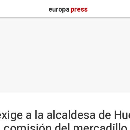
europa
press
xige a la alcaldesa de Hu
 comisión del mercadillo