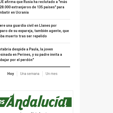
UE afirma que Rusia ha reclutado a "más
28.000 extranjeros de 135 países" para
batir en Ucrania
re una guardia civil en Llanes por
paro de su expareja, también agente, que
ba muerto tras ser repelido
tabria despide a Paula, la joven
sinada en Perines, y su padre invita a
abajar por el perdón"
Hoy
Una semana
Un mes