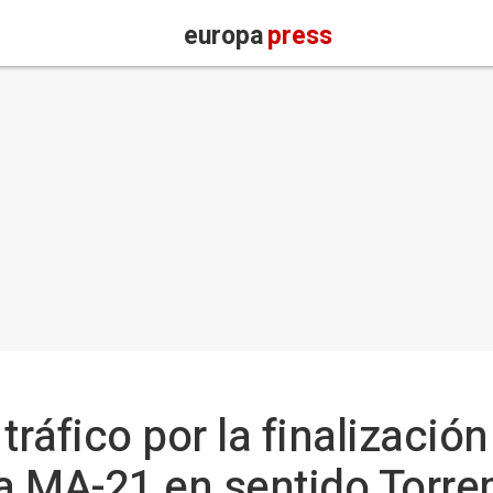
europa
press
tráfico por la finalización
la MA-21 en sentido Torr