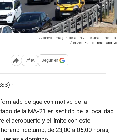
Archivo - Imagen de archivo de una carretera.
- Álex Zea - Europa Press - Archivo
IA
Seguir en
Abrir opciones para compartir
SS) -
nformado de que con motivo de la
altado de la MA-21 en sentido de la localidad
 el aeropuerto y el límite con este
n horario nocturno, de 23,00 a 06,00 horas,
s jueves y domingo.