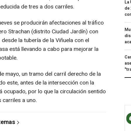
La 
educida de tres a dos carriles.
de 
com
jueves se producirán afectaciones al tráfico
Mue
ro Strachan (distrito Ciudad Jardín) con
dis
desde la tubería de la Viñuela con el
aca
asa está llevando a cabo para mejorar la
potable.
Can
ase
"tr
de mayo, un tramo del carril derecho de la
o este, antes de la intersección con la
ocupado, por lo que la circulación sentido
carriles a uno.
 temas