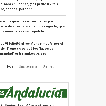
sinada en Perines, y su padre invita a
abajar por el perdón"
re una guardia civil en Llanes por
paro de su expareja, también agente, que
ba muerto tras ser repelido
ipe VI felicitó al rey Mohammed VI por el
 del Trono y destacó los "lazos de
rmandad" entre ambos países
Hoy
Una semana
Un mes
El Regional de Málaga ofrece una