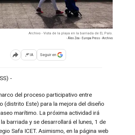
Archivo - Vista de la playa en la barriada de EL Palo.
- Álex Zea - Europa Press - Archivo
IA
Seguir en
Abrir opciones para compartir
S) -
marco del proceso participativo entre
o (distrito Este) para la mejora del diseño
paseo marítimo. La próxima actividad irá
 la barriada y se desarrollará el lunes, 1 de
olegio Safa ICET. Asimismo, en la página web