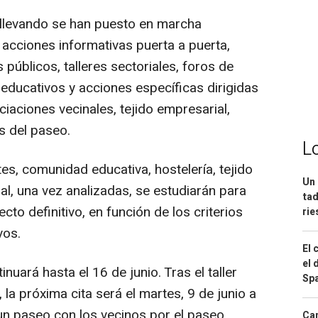
 llevando se han puesto en marcha
 acciones informativas puerta a puerta,
 públicos, talleres sectoriales, foros de
educativos y acciones específicas dirigidas
ciaciones vecinales, tejido empresarial,
s del paseo.
L
tes, comunidad educativa, hostelería, tejido
Un 
al, una vez analizadas, se estudiarán para
tad
cto definitivo, en función de los criterios
ri
vos.
El 
el 
nuará hasta el 16 de junio. Tras el taller
Spa
 la próxima cita será el martes, 9 de junio a
 un paseo con los vecinos por el paseo
Can