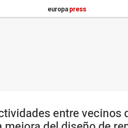
europa
press
ctividades entre vecinos d
a mejora del diseño de r