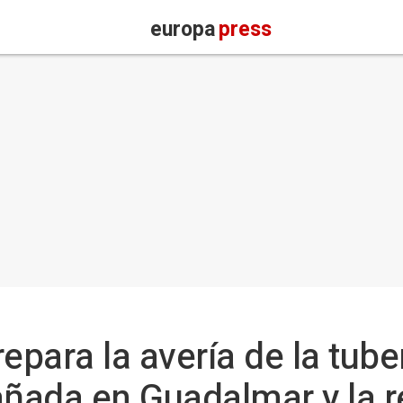
europa
press
para la avería de la tube
ñada en Guadalmar y la r