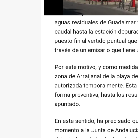
Así lo ha comunicado el ayunta
detallado que una vez resuelta l
aguas residuales de Guadalmar vu
caudal hasta la estación depura
puesto fin al vertido puntual que
través de un emisario que tiene
Por este motivo, y como medida p
zona de Arraijanal de la playa
autorizada temporalmente. Esta 
forma preventiva, hasta los res
apuntado.
En este sentido, ha precisado 
momento a la Junta de Andalucía