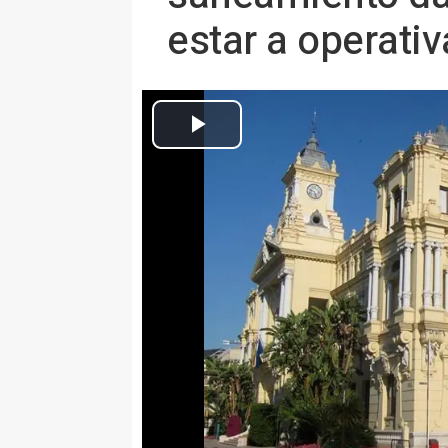
estar a operativ
Archivo - 
Europa Press Andalucía
Actualizado: domingo, 31 mayo 2026 16:50
MÁLAGA 31 May. (EUROPA PRES
La Empresa Municipal de Aguas
reparación de la avería registra
mayo, en una tubería de la red 
(distrito Churriana) provocada p
ventosa.