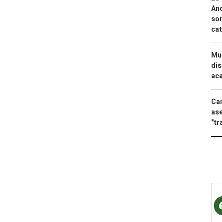
And
sor
cat
Mue
dis
aca
Can
ase
"tr