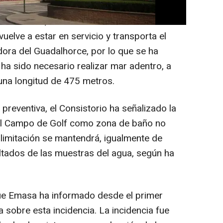
miento malagueño en una nota, donde ha
a incidencia, la estación de bombeo de
elve a estar en servicio y transporta el
dora del Guadalhorce, por lo que se ha
 ha sido necesario realizar mar adentro, a
 una longitud de 475 metros.
reventiva, el Consistorio ha señalizado la
 del Campo de Golf como zona de baño no
limitación se mantendrá, igualmente de
ultados de las muestras del agua, según ha
que Emasa ha informado desde el primer
 sobre esta incidencia. La incidencia fue