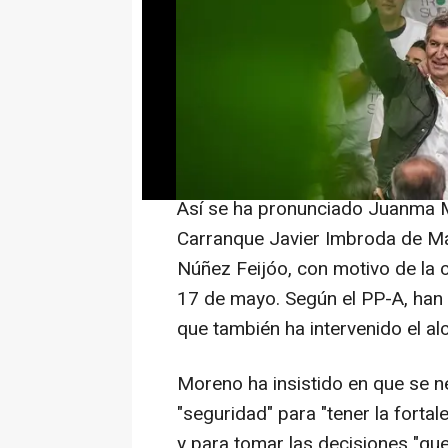
El presidente de la Junta y cand
Moreno, ha reclamado este domi
autonómicas del 17 de mayo, un "
ganar "ampliamente" y contar co
defender los intereses de una c
recibe del Ejecutivo nacional.
Así se ha pronunciado Juanma M
Carranque Javier Imbroda de Mál
Núñez Feijóo, con motivo de la
17 de mayo. Según el PP-A, han 
que también ha intervenido el alc
Moreno ha insistido en que se ne
"seguridad" para "tener la forta
y para tomar las decisiones "qu