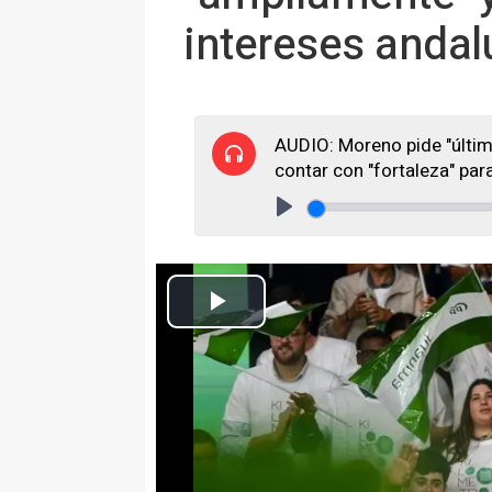
intereses anda
AUDIO: Moreno pide "últim
contar con "fortaleza" par
Play
El presidente del PP de Andalucía y candidato a la reelección de 
de 2026 en Málaga (Andalucía, España). El presid
Europa Press Andalucía
Actualizado: domingo, 10 mayo 2026 17:19
MÁLAGA 10 May. (EUROPA PRES