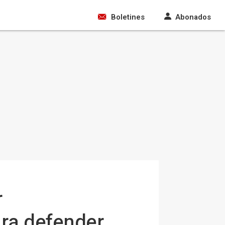
Boletines
Abonados
r
ara defender