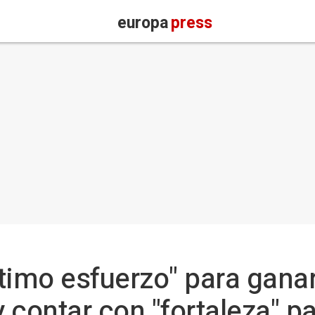
europa
press
timo esfuerzo" para gana
 contar con "fortaleza" p