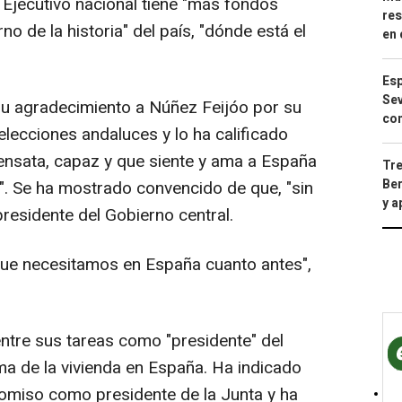
l Ejecutivo nacional tiene "más fondos
res
o de la historia" del país, "dónde está el
en 
Esp
Sev
 agradecimiento a Núñez Feijóo por su
con
lecciones andaluces y lo ha calificado
nsata, capaz y que siente y ama a España
Tre
Ber
". Se ha mostrado convencido de que, "sin
y 
presidente del Gobierno central.
que necesitamos en España cuanto antes",
ntre sus tareas como "presidente" del
ma de la vivienda en España. Ha indicado
omiso como presidente de la Junta y ha