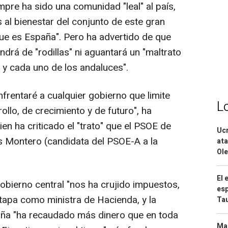
pre ha sido una comunidad "leal" al país,
al bienestar del conjunto de este gran
e es España". Pero ha advertido de que
ndrá de "rodillas" ni aguantará un "maltrato
y cada uno de los andaluces".
frentaré a cualquier gobierno que limite
L
ollo, de crecimiento y de futuro", ha
 ha criticado el "trato" que el PSOE de
Ucr
 Montero (candidata del PSOE-A a la
ata
Ole
El 
bierno central "nos ha crujido impuestos,
esp
tapa como ministra de Hacienda, y la
Ta
aña "ha recaudado más dinero que en toda
Mar