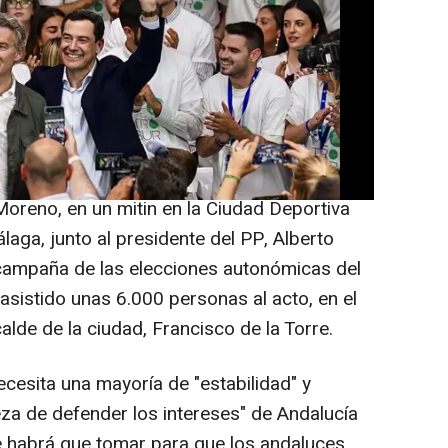
idato del PP-A a la reelección, Juanma
ngo, a una semana de las elecciones
último esfuerzo" en la "recta final" para
n un gobierno con "fortaleza" para
omunidad que no se merece "el trato" que
oreno, en un mitin en la Ciudad Deportiva
aga, junto al presidente del PP, Alberto
 campaña de las elecciones autonómicas del
asistido unas 6.000 personas al acto, en el
alde de la ciudad, Francisco de la Torre.
cesita una mayoría de "estabilidad" y
leza de defender los intereses" de Andalucía
e habrá que tomar para que los andaluces