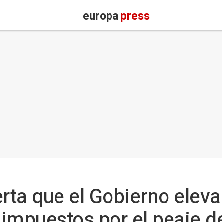
europa
press
erta que el Gobierno elev
impuestos por el peaje de