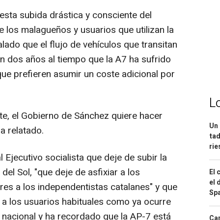
sta subida drástica y consciente del
e los malagueños y usuarios que utilizan la
lado que el flujo de vehículos que transitan
en dos años al tiempo que la A7 ha sufrido
que prefieren asumir un coste adicional por
L
nte, el Gobierno de Sánchez quiere hacer
Un 
a relatado.
tad
ri
 Ejecutivo socialista que deje de subir la
 del Sol, "que deje de asfixiar a los
El 
el 
es a los independentistas catalanes" y que
Spa
r a los usuarios habituales como ya ocurre
io nacional y ha recordado que la AP-7 está
Can