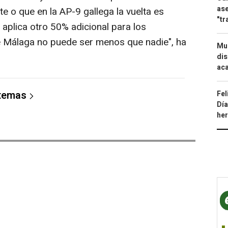
ase
te o que en la AP-9 gallega la vuelta es
"tr
y aplica otro 50% adicional para los
e Málaga no puede ser menos que nadie", ha
Mue
dis
aca
 temas
Fel
Día
he