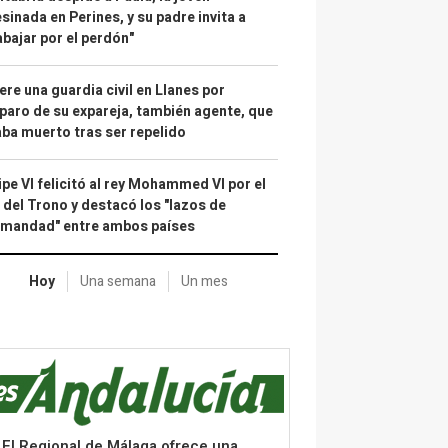
sinada en Perines, y su padre invita a
abajar por el perdón"
re una guardia civil en Llanes por
paro de su expareja, también agente, que
ba muerto tras ser repelido
ipe VI felicitó al rey Mohammed VI por el
 del Trono y destacó los "lazos de
rmandad" entre ambos países
Hoy
Una semana
Un mes
El Regional de Málaga ofrece una