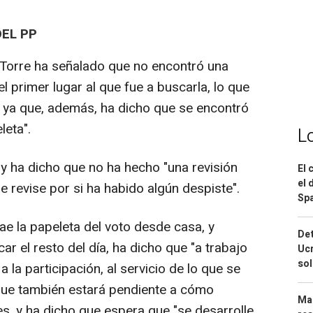
EL PP
Torre ha señalado que no encontró una
l primer lugar al que fue a buscarla, lo que
, ya que, además, ha dicho que se encontró
leta".
L
 y ha dicho que no ha hecho "una revisión
El 
el 
se revise por si ha habido algún despiste".
Spa
ae la papeleta del voto desde casa, y
Det
ar el resto del día, ha dicho que "a trabajo
Ucr
so
 a la participación, al servicio de lo que se
 que también estará pendiente a cómo
Mar
es, y ha dicho que espera que "se desarrolle