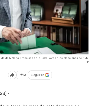
alde de Málaga, Francisco de la Torre, vota en las elecciones del 17M
- PP
IA
Seguir en
Abrir opciones para compartir
S) -