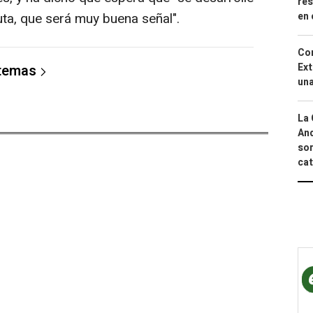
res
en 
uta, que será muy buena señal".
Cor
Ext
 temas
una
La 
And
sor
cat