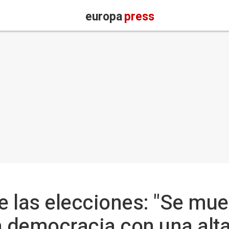
europa
press
e las elecciones: "Se mue
a democracia con una alta