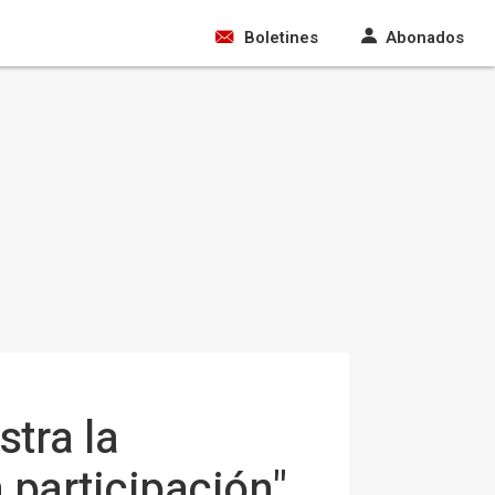
Boletines
Abonados
stra la
 participación"