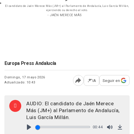
El candidato de Jaén Merece Más (JM+) al Parlamento de Andalucía, Luis García Millán,
ejerciendo su derecho al voto.
- JAÉN MERECE MÁS
Europa Press Andalucía
Domingo, 17 mayo 2026
IA
Seguir en
Actualizado: 10:43
Abrir opciones para comp
AUDIO: El candidato de Jaén Merece
Más (JM+) al Parlamento de Andalucía,
Luis García Millán.
00:44
Play
Mute
Down