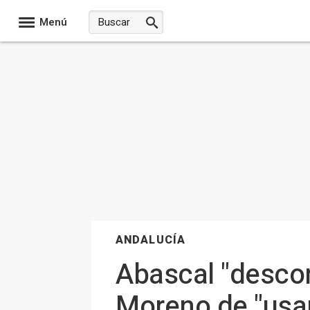
Menú
ANDALUCÍA
Abascal "descon
Moreno de "usar