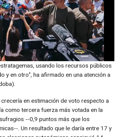
ectoral de las Elecciones Autonómicas
 martes por la Fundación Centro de
pendiente de la Consejería de Sanidad,
a Junta, a menos de dos semanas de los
que se celebran el 17 de mayo.
ene a sus 'tezanos' y el señor Moreno tiene
estratagemas, usando los recursos públicos
do y en otro", ha afirmado en una atención a
doba).
 crecería en estimación de voto respecto a
iría como tercera fuerza más votada en la
sufragios --0,9 puntos más que los
icas--. Un resultado que le daría entre 17 y