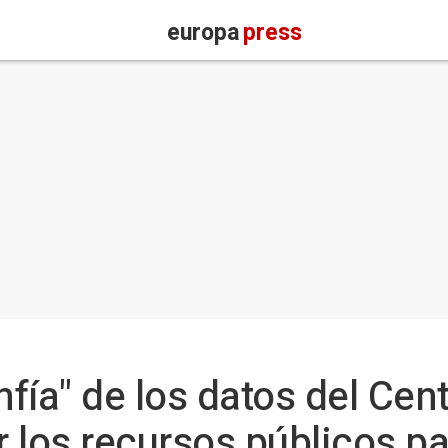
europa
press
fía" de los datos del Cent
 los recursos públicos par