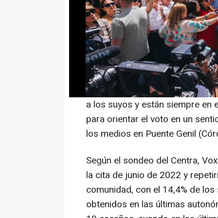
los datos de la 'Encuesta preel
andaluzas 2026' publicada este
Estudios Andaluces (Centra), de
Presidencia y Emergencias de l
próximos comicios autonómicos 
"Yo creo que el señor Sánchez ti
a los suyos y están siempre en 
para orientar el voto en un senti
los medios en Puente Genil (Cór
Según el sondeo del Centra, Vox
la cita de junio de 2022 y repet
comunidad, con el 14,4% de los 
obtenidos en las últimas autonóm