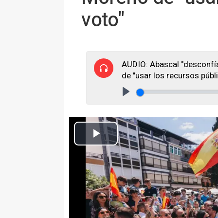
voto"
AUDIO: Abascal "desconfía
de "usar los recursos públ
Play
El presidente de Vox, Santiago Abascal, en una 
Europa Press Andalucía
Actualizado: martes, 5 mayo 2026 15:38
PUENTE GENIL (CÓRDOBA), 5 
El presidente de Vox, Santiago 