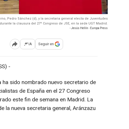
erno, Pedro Sánchez (d), y la secretaria general electa de Juventudes
, durante la clausura del 27º Congreso de JSE, en la sede UGT Madrid.
- Jesús Hellín - Europa Press
IA
Seguir en
Abrir opciones para compartir
S) -
a ha sido nombrado nuevo secretario de
ialistas de España en el 27 Congreso
brado este fin de semana en Madrid. La
de la nueva secretaria general, Aránzazu