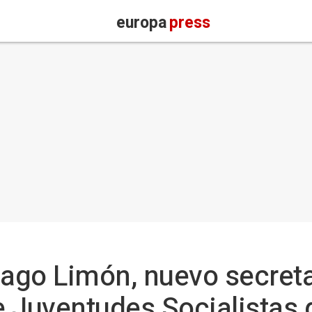
europa
press
iago Limón, nuevo secreta
e Juventudes Socialistas