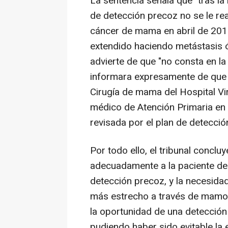
La sentencia señala que "tras l
de detección precoz no se le rea
cáncer de mama en abril de 2016
extendido haciendo metástasis 
advierte de que "no consta en la h
informara expresamente de que i
Cirugía de mama del Hospital Vi
médico de Atención Primaria en 
revisada por el plan de detecci
Por todo ello, el tribunal conclu
adecuadamente a la paciente de
detección precoz, y la necesida
más estrecho a través de mamog
la oportunidad de una detecció
pudiendo haber sido evitable la 