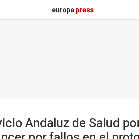
europa
press
icio Andaluz de Salud por
ncer por fallos en el prot