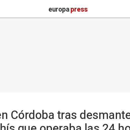
europa
press
en Córdoba tras desmante
hís que operaba las 24 h