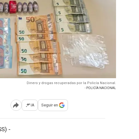
Dinero y drogas recuperadas por la Policía Nacional.
- POLICÍA NACIONAL
IA
Seguir en
Abrir opciones para compartir
S) -