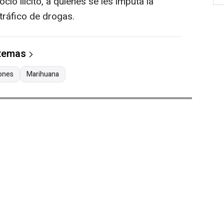
io ilícito, a quienes se les imputa la
 tráfico de drogas.
 temas
ones
Marihuana