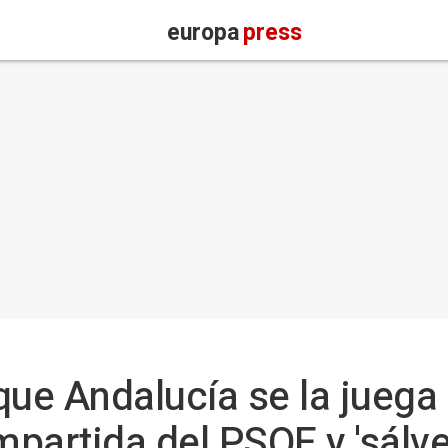
europa
press
que Andalucía se la juega 
partida del PSOE y 'sálv