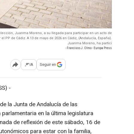
eelección, Juanma Moreno, a su llegada para participar en un acto de
el PP de Cádiz. A 13 de mayo de 2026 en Cádiz, (Andalucía, España).
Juanma Moreno, ha partici
- Francisco J. Olmo - Europa Press
IA
Seguir en
Abrir opciones para compartir
S) -
de la Junta de Andalucía de las
arlamentaria en la última legislatura
rnada de reflexión de este sábado, 16 de
utonómicos para estar con la familia,