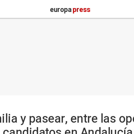
europa
press
ilia y pasear, entre las o
s candidatos en Andalucía 