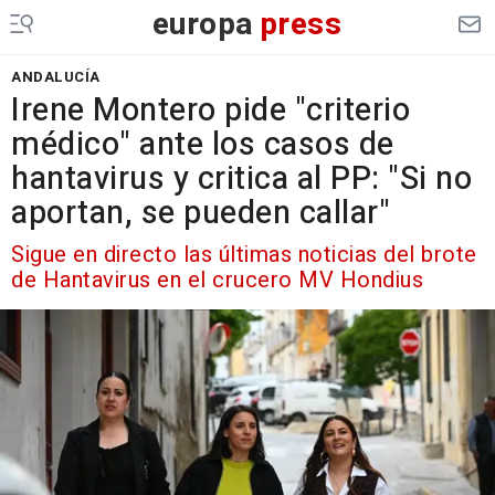
europa
press
ANDALUCÍA
Irene Montero pide "criterio
médico" ante los casos de
hantavirus y critica al PP: "Si no
aportan, se pueden callar"
Sigue en directo las últimas noticias del brote
de Hantavirus en el crucero MV Hondius