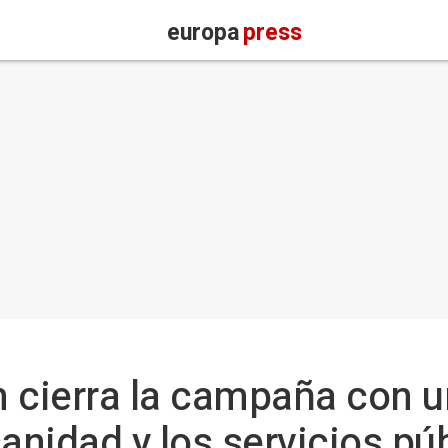
europa
press
 cierra la campaña con u
anidad y los servicios pú