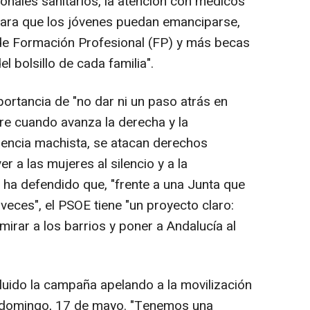
onales sanitarios, la atención con médicos
para que los jóvenes puedan emanciparse,
de Formación Profesional (FP) y más becas
l bolsillo de cada familia".
ortancia de "no dar ni un paso atrás en
re cuando avanza la derecha y la
olencia machista, se atacan derechos
r a las mujeres al silencio y a la
n ha defendido que, "frente a una Junta que
ces", el PSOE tiene "un proyecto claro:
 mirar a los barrios y poner a Andalucía al
luido la campaña apelando a la movilización
e domingo, 17 de mayo. "Tenemos una