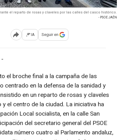
te el reparto de rosas y claveles por las calles del casco histórico.
- PSOE JAÉN
IA
Seguir en
Abrir opciones para compartir
 -
o el broche final a la campaña de las
o centrado en la defensa de la sanidad y
onsistido en un reparto de rosas y claveles
 y el centro de la ciudad. La iniciativa ha
ación Local socialista, en la calle San
icipación del secretario general del PSOE
andidata número cuatro al Parlamento andaluz,