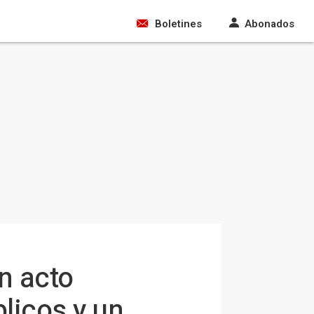
Boletines
Abonados
n acto
blicos y un