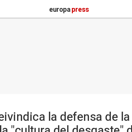
europa
press
ivindica la defensa de la 
 la "cultura del desgaste"