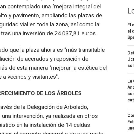
han contemplado una "mejora integral del
L
alto y pavimento, ampliando las plazas de
uridad vial en toda la zona, así como la
El 
el 
 tras una inversión de 24.037,81 euros.
Spa
ado que la plaza ahora es "más transitable
Det
liación de acerados y reposición de
Ucr
so
s de esta manera "mejorar la estética del
a vecinos y visitantes".
La 
And
CRECIMIENTO DE LOS ÁRBOLES
sor
cat
través de la Delegación de Arbolado,
 una intervención, ya realizada en otros
Cor
Ext
istido en la instalación de 14 celdas
una
tizar el correcto desarrollo de gran parte