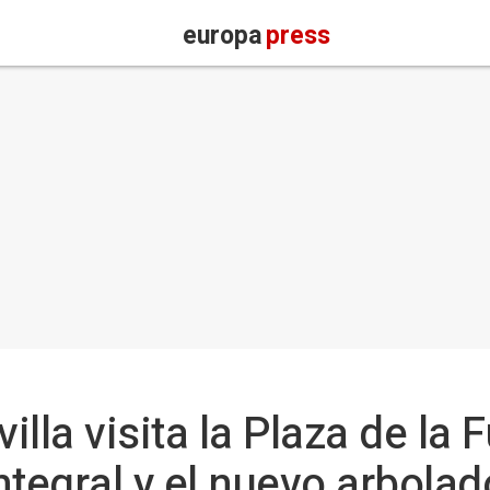
europa
press
villa visita la Plaza de la
ntegral y el nuevo arbolad