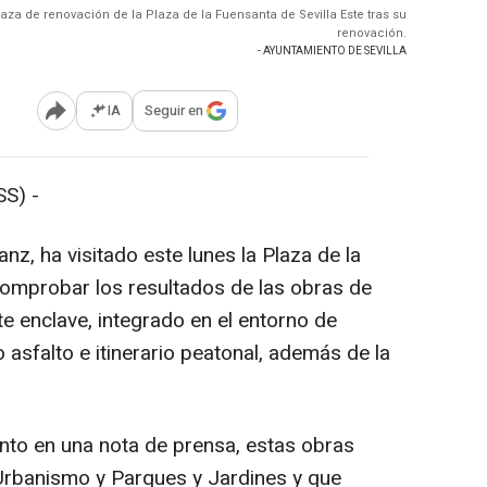
Plaza de renovación de la Plaza de la Fuensanta de Sevilla Este tras su
renovación.
- AYUNTAMIENTO DE SEVILLA
IA
Seguir en
Abrir opciones para compartir
S) -
anz, ha visitado este lunes la Plaza de la
comprobar los resultados de las obras de
e enclave, integrado en el entorno de
 asfalto e itinerario peatonal, además de la
nto en una nota de prensa, estas obras
 Urbanismo y Parques y Jardines y que