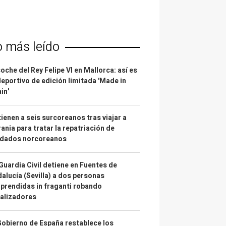
o más leído
coche del Rey Felipe VI en Mallorca: así es
deportivo de edición limitada 'Made in
in'
ienen a seis surcoreanos tras viajar a
ania para tratar la repatriación de
ldados norcoreanos
Guardia Civil detiene en Fuentes de
alucía (Sevilla) a dos personas
prendidas in fraganti robando
alizadores
Gobierno de España restablece los