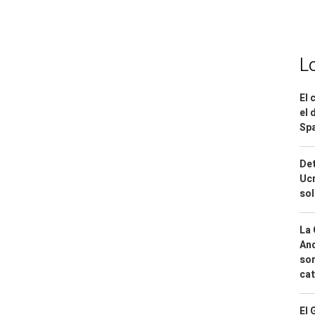
L
El 
el 
Spa
Det
Ucr
so
La 
And
sor
cat
El 