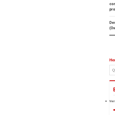
con
pro
Des
(Ov
He
Vier