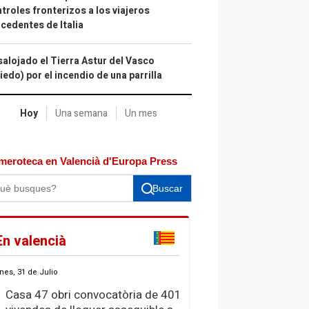
troles fronterizos a los viajeros
cedentes de Italia
alojado el Tierra Astur del Vasco
iedo) por el incendio de una parrilla
Hoy
Una semana
Un mes
meroteca en Valencià d'Europa Press
Buscar
En valencià
nes, 31 de Julio
Casa 47 obri convocatòria de 401