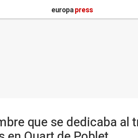
europa
press
bre que se dedicaba al t
s en Quart de Poblet