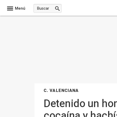
Menú
C. VALENCIANA
Detenido un hom
cocaína y hachí