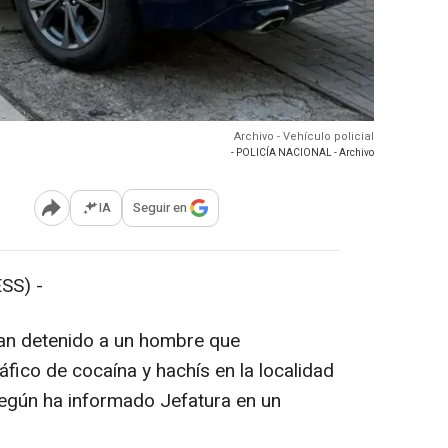
Archivo - Vehículo policial
- POLICÍA NACIONAL - Archivo
IA
Seguir en
Abrir opciones para compartir
SS) -
han detenido a un hombre que
fico de cocaína y hachís en la localidad
según ha informado Jefatura en un