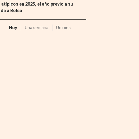
 atípicos en 2025, el año previo a su
ida a Bolsa
Hoy
Una semana
Un mes