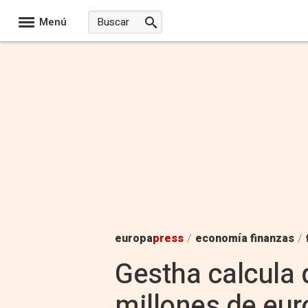
Menú
europa
press
/
economía finanzas
/
Gestha calcula 
millones de eur