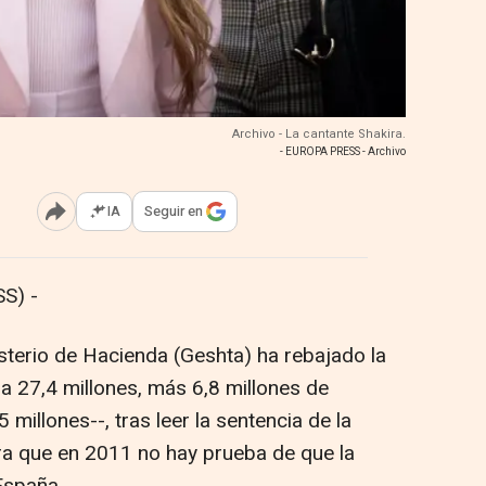
Archivo - La cantante Shakira.
- EUROPA PRESS - Archivo
IA
Seguir en
Abrir opciones para compartir
S) -
isterio de Hacienda (Geshta) ha rebajado la
 a 27,4 millones, más 6,8 millones de
 millones--, tras leer la sentencia de la
ra que en 2011 no hay prueba de que la