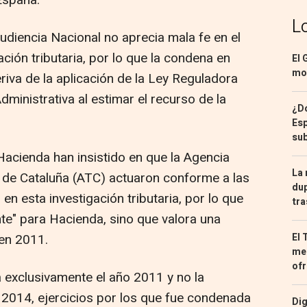
 España.
L
Audiencia Nacional no aprecia mala fe en el
ión tributaria, por lo que la condena en
El 
mon
eriva de la aplicación de la Ley Reguladora
dministrativa al estimar el recurso de la
¿Dó
Esp
sub
Hacienda han insistido en que la Agencia
La 
ia de Cataluña (ATC) actuaron conforme a las
dup
en esta investigación tributaria, por lo que
tra
nte" para Hacienda, sino que valora una
El 
 en 2011.
med
ofr
a exclusivamente el año 2011 y no la
2014, ejercicios por los que fue condenada
Dig