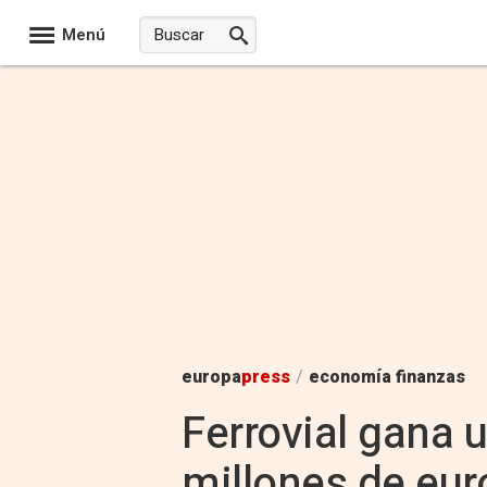
Menú
europa
press
/
economía finanzas
Ferrovial gana 
millones de eur