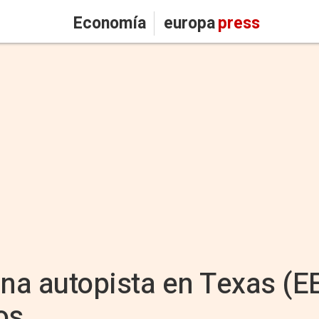
Economía
europa
press
una autopista en Texas (
os