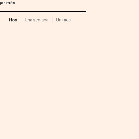
gar más
Hoy
Una semana
Un mes