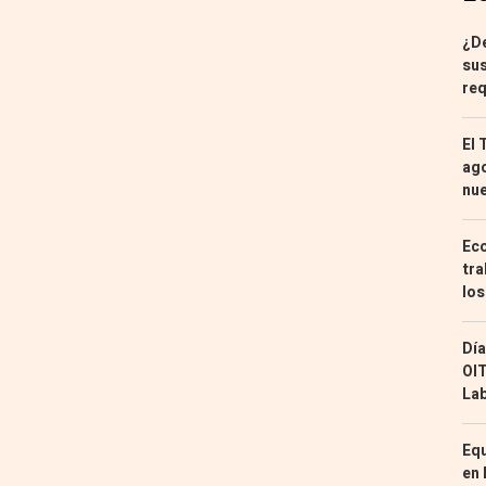
¿De
sus
req
El 
ago
nu
Eco
tra
los
Día
OIT
Lab
Equ
en 