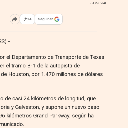
- FERROVIAL
IA
Seguir en
Abrir opciones para compartir
S) -
por el Departamento de Transporte de Texas
er el tramo B-1 de la autopista de
e de Houston, por 1.470 millones de dólares
o de casi 24 kilómetros de longitud, que
oria y Galveston, y supone un nuevo paso
 296 kilómetros Grand Parkway, según ha
omunicado.