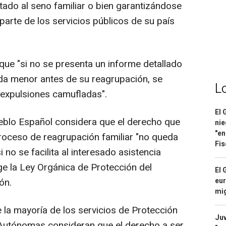
tado al seno familiar o bien garantizándose
 parte de los servicios públicos de su país
ó que "si no se presenta un informe detallado
cada menor antes de su reagrupación, se
L
e expulsiones camufladas".
El 
ueblo Español considera que el derecho que
nie
"en
proceso de reagrupación familiar "no queda
Fis
 no se facilita al interesado asistencia
oge la Ley Orgánica de Protección del
El 
ón.
eur
mi
la mayoría de los servicios de Protección
Juv
Autónomas consideran que el derecho a ser