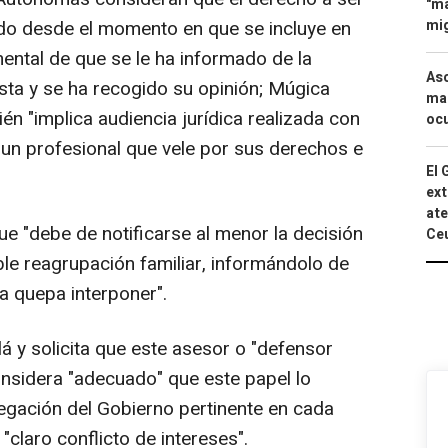
"ma
do desde el momento en que se incluye en
mig
ntal de que se le ha informado de la
Asc
ta y se ha recogido su opinión; Múgica
mac
n "implica audiencia jurídica realizada con
ocu
 un profesional que vele por sus derechos e
El 
ext
ate
e "debe de notificarse al menor la decisión
Ce
le reagrupación familiar, informándolo de
a quepa interponer".
 y solicita que este asesor o "defensor
considera "adecuado" que este papel lo
egación del Gobierno pertinente en cada
"claro conflicto de intereses".