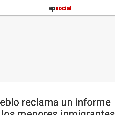
ep
social
eblo reclama un informe "
 los menores inmigrantes