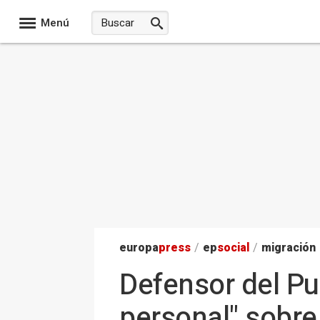
Menú
europa
press
/
ep
social
/
migración
Defensor del Pu
personal" sobre