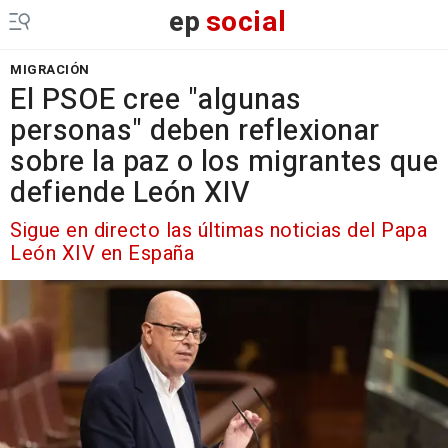
ep
social
MIGRACIÓN
El PSOE cree "algunas
personas" deben reflexionar
sobre la paz o los migrantes que
defiende León XIV
Sigue en directo las últimas noticias del Papa
León XIV en España