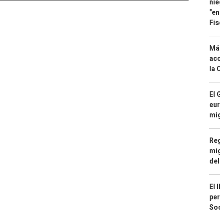
nie
"en
Fis
Má
aco
la 
El 
eur
mi
Reg
mig
del
El 
per
Soc