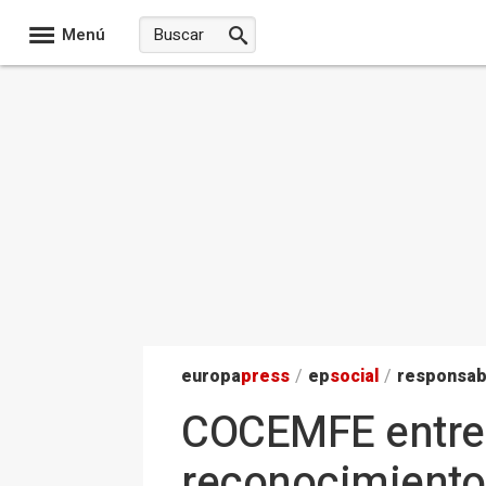
Menú
europa
press
/
ep
social
/
responsab
COCEMFE entreg
reconocimiento 