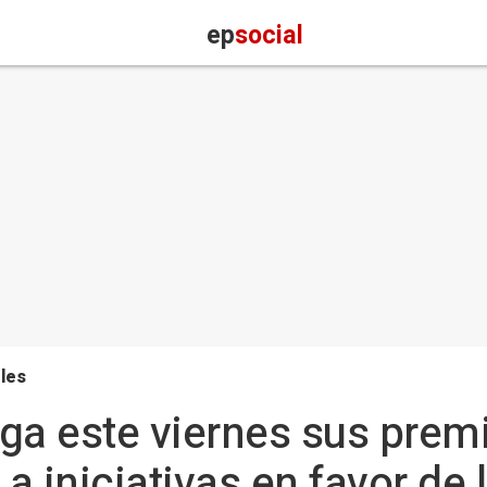
ep
social
les
a este viernes sus prem
a iniciativas en favor de