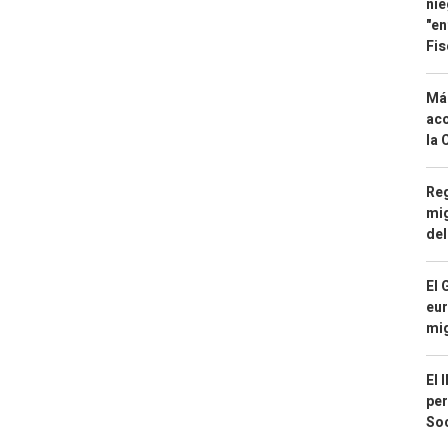
nie
"en
Fis
Má
aco
la 
Reg
mig
del
El 
eur
mi
El 
per
Soc