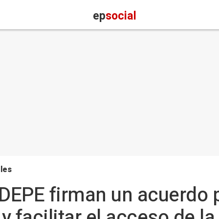
ep
social
les
DEPE firman un acuerdo p
 y facilitar el acceso de l