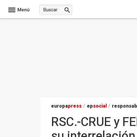
Menú
europa
press
/
ep
social
/
responsab
RSC.-CRUE y FE
su interrelación