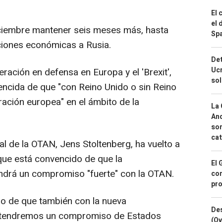
El 
el 
ciembre mantener seis meses más, hasta
Spa
nciones económicas a Rusia.
Det
Ucr
ración en defensa en Europa y el 'Brexit',
so
ncida de que "con Reino Unido o sin Reino
gración europea" en el ámbito de la
La 
And
sor
cat
ral de la OTAN, Jens Stoltenberg, ha vuelto a
que está convencido de que la
El 
drá un compromiso "fuerte" con la OTAN.
con
pro
o de que también con la nueva
Des
 tendremos un compromiso de Estados
(Ov