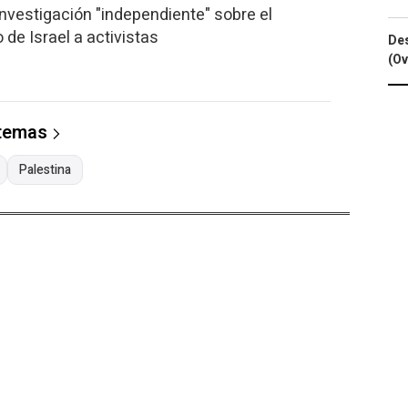
nvestigación "independiente" sobre el
o de Israel a activistas
Des
(Ov
 temas
Palestina