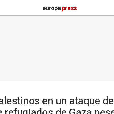
europa
press
lestinos en un ataque de 
efugiados de Gaza pese a