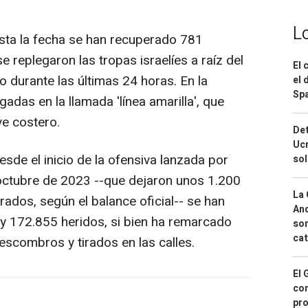
L
ta la fecha se han recuperado 781
 replegaron las tropas israelíes a raíz del
El 
o durante las últimas 24 horas. En la
el 
Spa
adas en la llamada 'línea amarilla', que
ve costero.
Det
Ucr
sde el inicio de la ofensiva lanzada por
so
e octubre de 2023 --que dejaron unos 1.200
La 
ados, según el balance oficial-- se han
And
y 172.855 heridos, si bien ha remarcado
sor
cat
escombros y tirados en las calles.
El 
con
pro