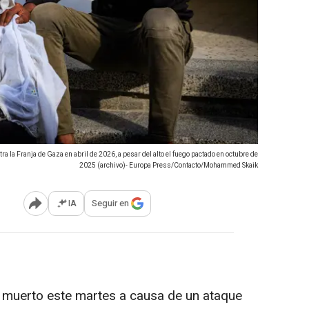
ra la Franja de Gaza en abril de 2026, a pesar del alto el fuego pactado en octubre de
2025 (archivo)- Europa Press/Contacto/Mohammed Skaik
IA
Seguir en
Abrir opciones para compartir
muerto este martes a causa de un ataque