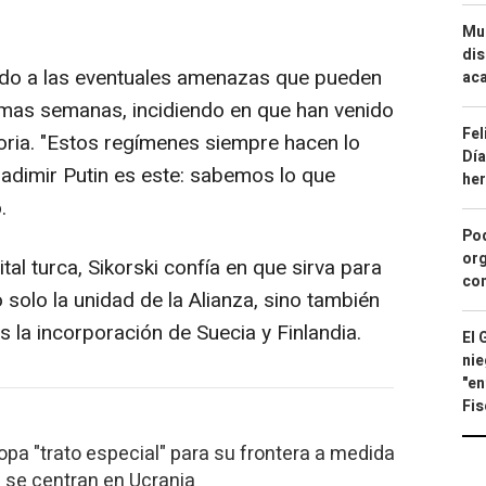
Mue
dis
ido a las eventuales amenazas que pueden
aca
imas semanas, incidiendo en que han venido
Fel
storia. "Estos regímenes siempre hacen lo
Día
ladimir Putin es este: sabemos lo que
he
.
Pod
org
tal turca, Sikorski confía en que sirva para
con
 solo la unidad de la Alianza, sino también
s la incorporación de Suecia y Finlandia.
El 
nie
"en
Fis
opa "trato especial" para su frontera a medida
 se centran en Ucrania