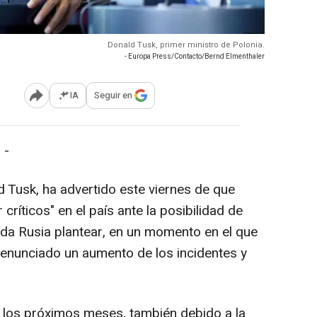
Donald Tusk, primer ministro de Polonia.
- Europa Press/Contacto/Bernd Elmenthaler
IA
Seguir en
Abrir opciones para compartir
 -
d Tusk, ha advertido este viernes de que
ríticos" en el país ante la posibilidad de
da Rusia plantear, en un momento en el que
 denunciado un aumento de los incidentes y
o los próximos meses, también debido a la