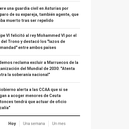
re una guardia civil en Asturias por
paro de su expareja, también agente, que
ba muerto tras ser repelido
ipe VI felicitó al rey Mohammed VI por el
 del Trono y destacó los "lazos de
rmandad" entre ambos países
emos reclama excluir a Marruecos de la
anización del Mundial de 2030: "Atenta
tra la soberanía nacional"
Gobierno alerta a las CCAA que si se
gan a acoger menores de Ceuta
tonces tendrá que actuar de oficio
calía"
Hoy
Una semana
Un mes