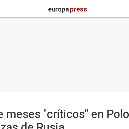
europa
press
e meses "críticos" en Polo
zas de Rusia