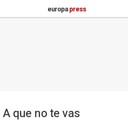
europa
press
- A que no te vas