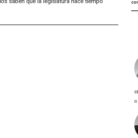
os saben que la legislatura hace tiempo
con
C
El