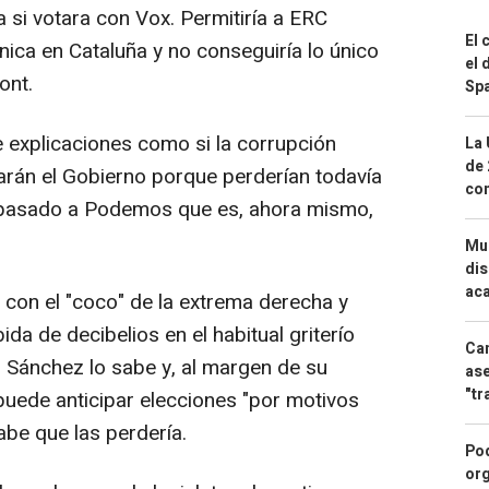
a si votara con Vox. Permitiría a ERC
El 
ica en Cataluña y no conseguiría lo único
el 
ont.
Spa
 explicaciones como si la corrupción
La 
de 
jarán el Gobierno porque perderían todavía
com
a pasado a Podemos que es, ahora mismo,
Mue
dis
aca
e con el "coco" de la extrema derecha y
a de decibelios en el habitual griterío
Can
. Sánchez lo sabe y, al margen de su
ase
"tr
 puede anticipar elecciones "por motivos
abe que las perdería.
Pod
org