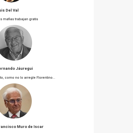
uis Del Val
s mafias trabajan gratis
ernando Jáuregui
to, como no lo arregle Florentino...
rancisco Muro de Iscar