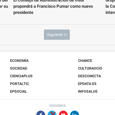
n del
El Consejo de Administración de Insur
Grup
ar su
propondrá a Francisco Pumar como nuevo
la C
presidente
inte
Siguiente
ECONOMÍA
CHANCE
SOCIEDAD
CULTURAOCIO
CIENCIAPLUS
DESCONECTA
PORTALTIC
EPDATA.ES
EPSOCIAL
INFOSALUS
SÍGUENOS