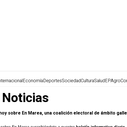
nternacional
Economía
Deportes
Sociedad
Cultura
Salud
EPAgro
Co
 Noticias
e hoy sobre En Marea, una coalición electoral de ámbito gall
y sobre En Marea suscribiéndote a nuestro
boletín informativo diario