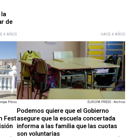
 la
ar de
E 4 AÑOS
HACE 4 AÑOS
uropa Press
EUROPA PRESS - Archivo
Podemos quiere que el Gobierno
m Fest
asegure que la escuela concertada
isión
informa a las familia que las cuotas
son voluntarias