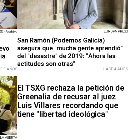
EUROPA PRESS
 - Archivo
San Ramón (Podemos Galicia)
asegura que "mucha gente aprendió"
evo
del "desastre" de 2019: "Ahora las
ia
actitudes son otras"
E 3 AÑOS
HACE 4 AÑOS
El TSXG rechaza la petición de
Greenalia de recusar al juez
Luis Villares recordando que
tiene "libertad ideológica"
LA ABERTA