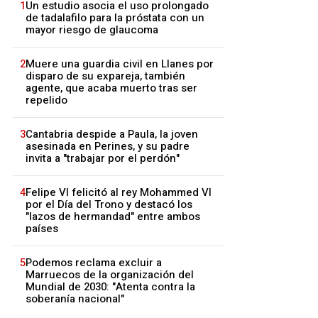
1
Un estudio asocia el uso prolongado
de tadalafilo para la próstata con un
mayor riesgo de glaucoma
2
Muere una guardia civil en Llanes por
disparo de su expareja, también
agente, que acaba muerto tras ser
repelido
3
Cantabria despide a Paula, la joven
asesinada en Perines, y su padre
invita a "trabajar por el perdón"
4
Felipe VI felicitó al rey Mohammed VI
por el Día del Trono y destacó los
"lazos de hermandad" entre ambos
países
5
Podemos reclama excluir a
Marruecos de la organización del
Mundial de 2030: "Atenta contra la
soberanía nacional"