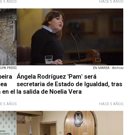
E 5 AÑOS
HACE 5 AÑOS
EN MAREA - Archivo
OPA PRESS
Ángela Rodríguez 'Pam' será
beira
secretaria de Estado de Igualdad, tras
rea
la salida de Noelia Vera
 en el
E 5 AÑOS
HACE 5 AÑOS