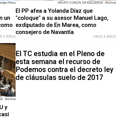
uropa Press
GRUPO COMÚN DA ESQUERDA - Archivo
El PP afea a Yolanda Díaz que
n un
"coloque" a su asesor Manuel Lago,
 como
exdiputado de En Marea, como
consejero de Navantia
E 5 AÑOS
HACE 6 AÑOS
El TC estudia en el Pleno de
esta semana el recurso de
Podemos contra el decreto ley
de cláusulas suelo de 2017
 - Archivo
U y
casi