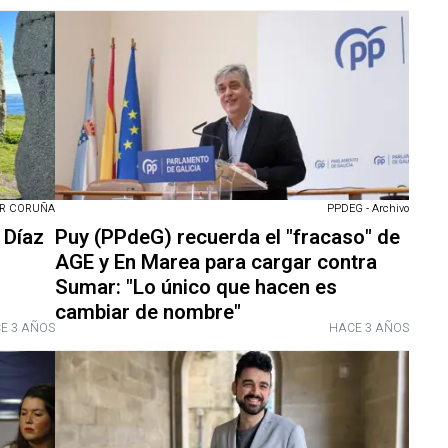
R CORUÑA
PPDEG - Archivo
 Díaz
Puy (PPdeG) recuerda el "fracaso" de
AGE y En Marea para cargar contra
Sumar: "Lo único que hacen es
cambiar de nombre"
E 3 AÑOS
HACE 3 AÑOS