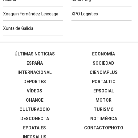
NOTI
MÉRICA
Xoaquín Fernández Leiceaga
XPO Logistics
EP
TURISMO
Xunta de Galicia
CULTURAOCIO
INFOSALUS
ÚLTIMAS NOTICIAS
ECONOMÍA
DESCONECTA
ESPAÑA
SOCIEDAD
INTERNACIONAL
CIENCIAPLUS
EP
MOTOR
DEPORTES
PORTALTIC
EP
AGRO
VÍDEOS
EPSOCIAL
CHANCE
MOTOR
EP
DATA
CULTURAOCIO
TURISMO
MERCADO
FINANCIERO
DESCONECTA
NOTIMÉRICA
EPDATA.ES
CONTACTOPHOTO
ES EUROPA
INFOSALUS