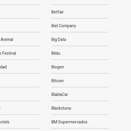
Betfair
Biel Company
 Animal
Big Data
e Festival
Bildu
idad
Biogen
Bitcoin
BlablaCar
k
Blackstone
otels
BM Supermercados