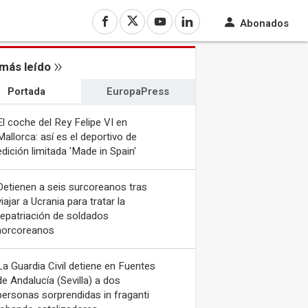
Abonados
más leído
Portada
EuropaPress
El coche del Rey Felipe VI en
Mallorca: así es el deportivo de
edición limitada 'Made in Spain'
Detienen a seis surcoreanos tras
viajar a Ucrania para tratar la
repatriación de soldados
norcoreanos
La Guardia Civil detiene en Fuentes
de Andalucía (Sevilla) a dos
personas sorprendidas in fraganti