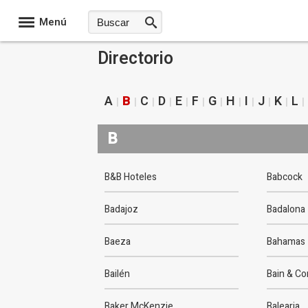
Menú
Directorio
A
B
C
D
E
F
G
H
I
J
K
L
B
B&B Hoteles
Babcock
Badajoz
Badalona
Baeza
Bahamas
Bailén
Bain & C
Baker McKenzie
Balearia