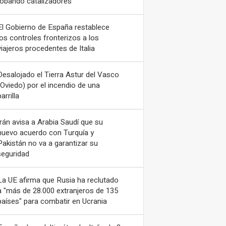
robando catalizadores
El Gobierno de España restablece
los controles fronterizos a los
viajeros procedentes de Italia
Desalojado el Tierra Astur del Vasco
(Oviedo) por el incendio de una
arrilla
Irán avisa a Arabia Saudí que su
nuevo acuerdo con Turquía y
Pakistán no va a garantizar su
seguridad
La UE afirma que Rusia ha reclutado
a "más de 28.000 extranjeros de 135
países" para combatir en Ucrania