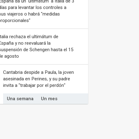
España da un 'ultimátum' a Italia de 3
días para levantar los controles a
sus viajeros o habrá "medidas
proporcionales"
Italia rechaza el ultimátum de
España y no reevaluará la
suspensión de Schengen hasta el 15
de agosto
Cantabria despide a Paula, la joven
asesinada en Perines, y su padre
invita a "trabajar por el perdón"
Una semana
Un mes