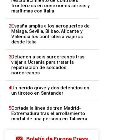
restablecimiento de controles
fronterizos en conexiones aéreas y
marítimas con Italia
2
España amplía a los aeropuertos de
Málaga, Sevilla, Bilbao, Alicante y
Valencia los controles a viajeros
desde Italia
3
Detienen a seis surcoreanos tras
viajar a Ucrania para tratar la
repatriación de soldados
norcoreanos
4
Un herido grave y dos detenidos en
un tiroteo en Santander
5
Cortada la línea de tren Madrid-
Extremadura tras el arrollamiento
mortal de una persona en Talavera
Boletín de Europa Press