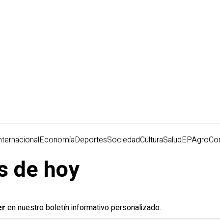
nternacional
Economía
Deportes
Sociedad
Cultura
Salud
EPAgro
Co
as de hoy
er
en nuestro boletín informativo personalizado.