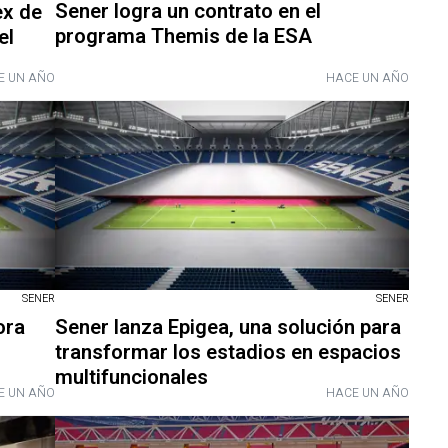
Sener logra un contrato en el
ex de
programa Themis de la ESA
el
E UN AÑO
HACE UN AÑO
SENER
SENER
ora
Sener lanza Epigea, una solución para
transformar los estadios en espacios
multifuncionales
E UN AÑO
HACE UN AÑO