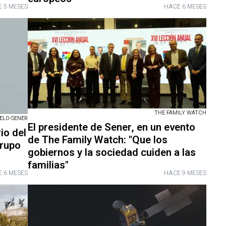
 5 MESES
HACE 6 MESES
THE FAMILY WATCH
ELO-SENER
El presidente de Sener, en un evento
io del
de The Family Watch: "Que los
Grupo
gobiernos y la sociedad cuiden a las
familias"
 6 MESES
HACE 9 MESES