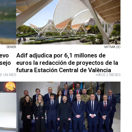
SENER
MITMA (X)
uevo
Adif adjudica por 6,1 millones de
sejo
euros la redacción de proyectos de la
futura Estación Central de València
E UN MES
HACE 2 MESES