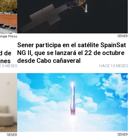
SENER
uropa Press
Sener participa en el satélite SpainSat
NG II, que se lanzará el 22 de octubre
d de
desde Cabo cañaveral
ones
 9 MESES
HACE 10 MESES
SENER
SENER