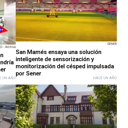
SENER
 - Archivo
San Mamés ensaya una solución
an
inteligente de sensorización y
andría
monitorización del césped impulsada
ner
por Sener
E UN AÑO
HACE UN AÑO