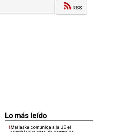
RSS
Lo más leído
1
Marlaska comunica a la UE el