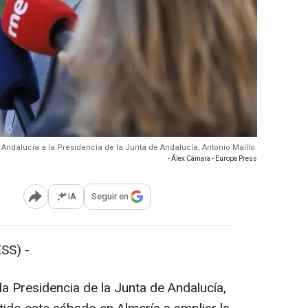
r Andalucía a la Presidencia de la Junta de Andalucía, Antonio Maíllo.
- Álex Cámara - Europa Press
IA
Seguir en
Abrir opciones para compartir
SS) -
la Presidencia de la Junta de Andalucía,