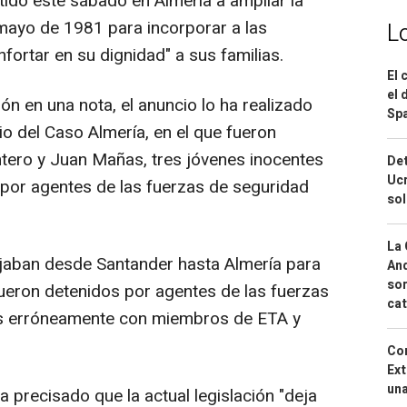
ido este sábado en Almería a ampliar la
mayo de 1981 para incorporar a las
L
nfortar en su dignidad" a sus familias.
El 
el 
ón en una nota, el anuncio lo ha realizado
Spa
io del Caso Almería, en el que fueron
tero y Juan Mañas, tres jóvenes inocentes
Det
Ucr
por agentes de las fuerzas de seguridad
so
La 
iajaban desde Santander hasta Almería para
And
sor
ueron detenidos por agentes de las fuerzas
cat
os erróneamente con miembros de ETA y
Cor
Ext
una
a precisado que la actual legislación "deja