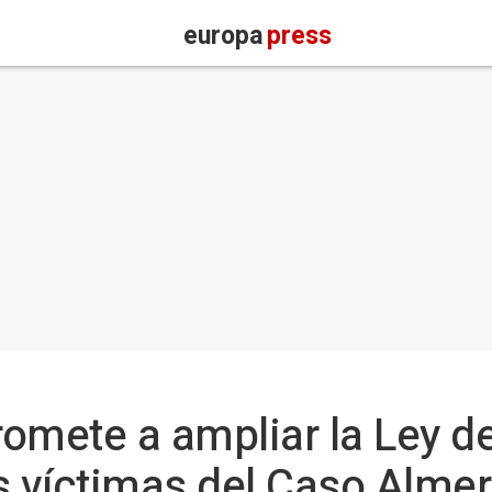
europa
press
romete a ampliar la Ley 
as víctimas del Caso Almer