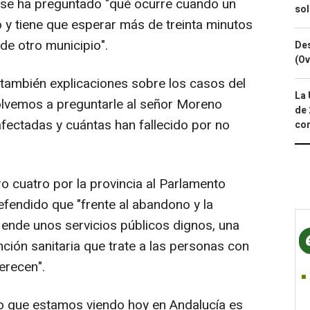
se ha preguntado "qué ocurre cuando un
so
to y tiene que esperar más de treinta minutos
de otro municipio".
Des
(Ov
ambién explicaciones sobre los casos del
La 
lvemos a preguntarle al señor Moreno
de 
fectadas y cuántas han fallecido por no
com
o cuatro por la provincia al Parlamento
efendido que "frente al abandono y la
ende unos servicios públicos dignos, una
nción sanitaria que trate a las personas con
erecen".
"lo que estamos viendo hoy en Andalucía es