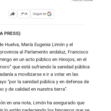
- PSOE DE HUELVA
IA
Seguir en
Abrir opciones para compartir
PA PRESS)
de Huelva, María Eugenia Limón y el
provincia al Parlamento andaluz, Francisco
mingo en un acto público en Hinojos, en el
rioro" que está sufriendo la sanidad pública
danía a movilizarse e ir a votar en las
yo "por la sanidad pública y en defensa de
o y de calidad en nuestra tierra".
ción en una nota, Limón ha asegurado que
én lo están padeciendo los hinojeros que se