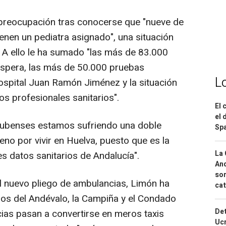
preocupación tras conocerse que "nueve de
enen un pediatra asignado", una situación
. A ello le ha sumado "las más de 83.000
espera, las más de 50.000 pruebas
L
ospital Juan Ramón Jiménez y la situación
os profesionales sanitarios".
El 
el 
onubenses estamos sufriendo una doble
Spa
no por vivir en Huelva, puesto que es la
La 
s datos sanitarios de Andalucía".
And
sor
 el nuevo pliego de ambulancias, Limón ha
cat
os del Andévalo, la Campiña y el Condado
Det
ias pasan a convertirse en meros taxis
Ucr