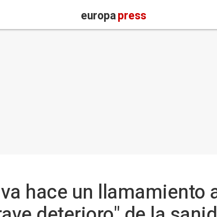
europa
press
va hace un llamamiento a 
ave deterioro" de la sani