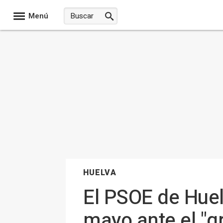
Menú
HUELVA
El PSOE de Huel
mayo ante el "gr