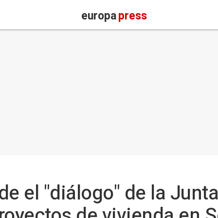
europa
press
e el "diálogo" de la Junt
royectos de vivienda en Se