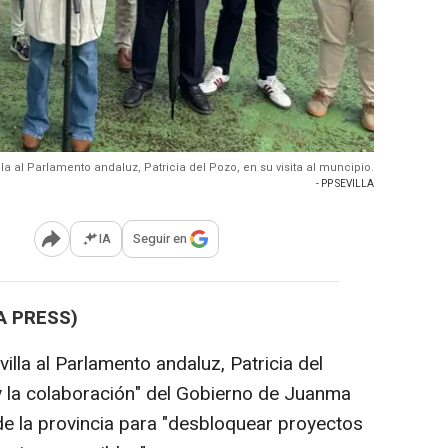
lla al Parlamento andaluz, Patricia del Pozo, en su visita al muncipio.
- PP SEVILLA
IA
Seguir en
Abrir opciones para compartir
A PRESS)
illa al Parlamento andaluz, Patricia del
y la colaboración" del Gobierno de Juanma
e la provincia para "desbloquear proyectos