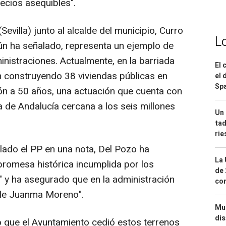
ecios asequibles".
Sevilla) junto al alcalde del municipio, Curro
L
ún ha señalado, representa un ejemplo de
inistraciones. Actualmente, en la barriada
El 
 construyendo 38 viviendas públicas en
el 
Spa
ón a 50 años, una actuación que cuenta con
ta de Andalucía cercana a los seis millones
Un 
tad
ri
lado el PP en una nota, Del Pozo ha
La 
promesa histórica incumplida por los
de 
" y ha asegurado que en la administración
com
ple Juanma Moreno".
Mue
dis
o que el Ayuntamiento cedió estos terrenos