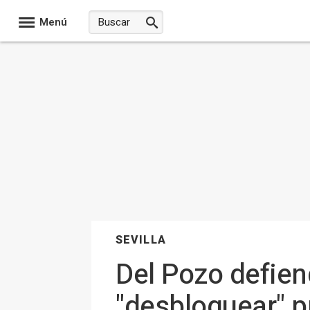
Menú
SEVILLA
Del Pozo defiend
"desbloquear" p