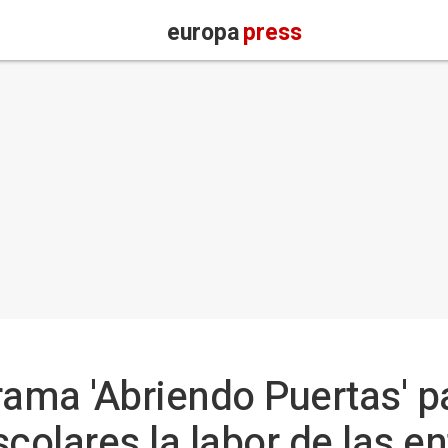
europa
press
rama 'Abriendo Puertas' p
colares la labor de las e