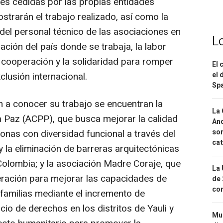
es cedidas por las propias entidades
trarán el trabajo realizado, así como la
e del personal técnico de las asociaciones en
L
ación del país donde se trabaja, la labor
a cooperación y la solidaridad para romper
El 
clusión internacional.
el 
Spa
n a conocer su trabajo se encuentran la
La 
 Paz (ACPP), que busca mejorar la calidad
And
sonas con diversidad funcional a través del
sor
cat
 la eliminación de barreras arquitectónicas
Colombia; y la asociación Madre Coraje, que
La 
eración para mejorar las capacidades de
de 
com
familias mediante el incremento de
icio de derechos en los distritos de Yauli y
Mue