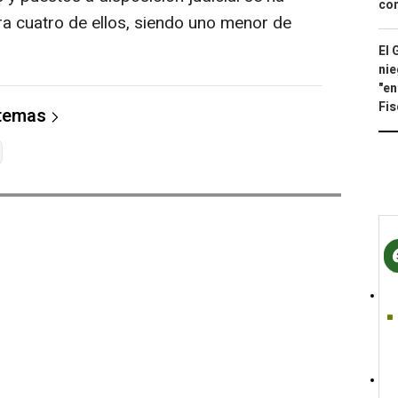
con
ra cuatro de ellos, siendo uno menor de
El 
nie
"en
Fis
 temas