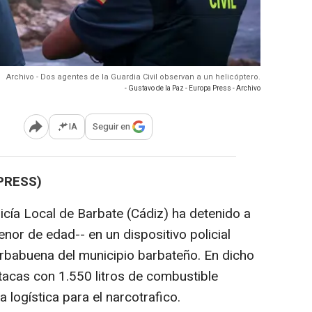
Archivo - Dos agentes de la Guardia Civil observan a un helicóptero.
- Gustavo de la Paz - Europa Press - Archivo
IA
Seguir en
Abrir opciones para compartir
PRESS)
licía Local de Barbate (Cádiz) ha detenido a
nor de edad-- en un dispositivo policial
erbabuena del municipio barbateño. En dicho
tacas con 1.550 litros de combustible
a logística para el narcotrafico.