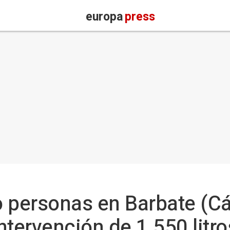
europa
press
 personas en Barbate (Cá
ntervención de 1.550 litro