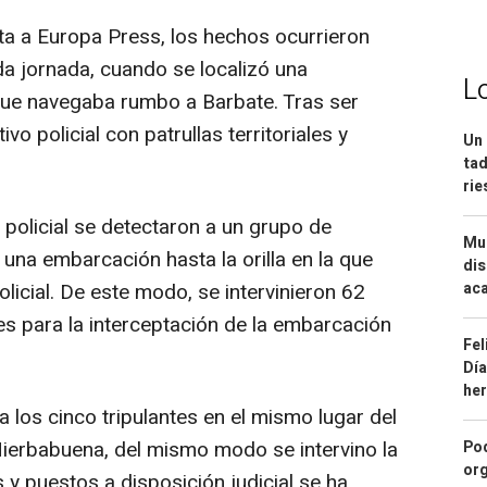
a a Europa Press, los hechos ocurrieron
da jornada, cuando se localizó una
L
que navegaba rumbo a Barbate. Tras ser
vo policial con patrullas territoriales y
Un 
tad
ri
 policial se detectaron a un grupo de
Mue
una embarcación hasta la orilla en la que
dis
licial. De este modo, se intervinieron 62
aca
es para la interceptación de la embarcación
Fel
Día
he
a los cinco tripulantes en el mismo lugar del
 Hierbabuena, del mismo modo se intervino la
Pod
org
y puestos a disposición judicial se ha