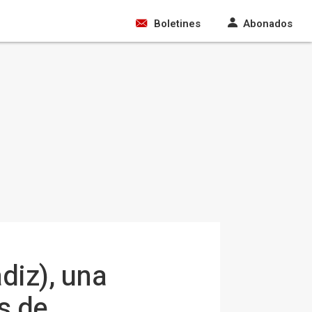
Boletines
Abonados
diz), una
s de