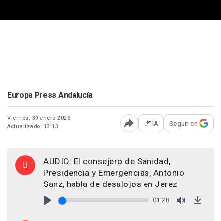
Europa Press Andalucía
Viernes, 30 enero 2026
IA
Seguir en
Actualizado: 13:13
Abrir opciones para comp
AUDIO: El consejero de Sanidad,
Presidencia y Emergencias, Antonio
Sanz, habla de desalojos en Jerez
01:28
Play
Mute
Down